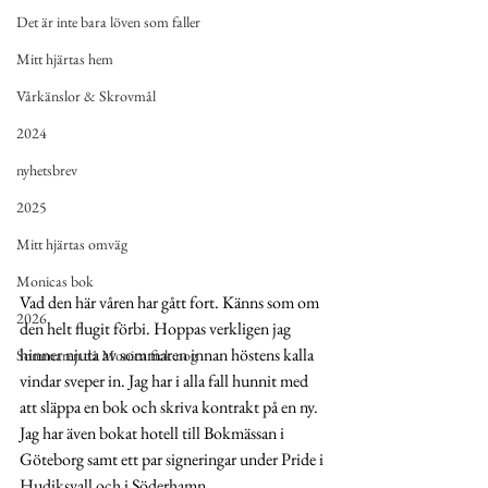
Det är inte bara löven som faller
Mitt hjärtas hem
Vårkänslor & Skrovmål
2024
nyhetsbrev
2025
Mitt hjärtas omväg
Monicas bok
Vad den här våren har gått fort. Känns som om 
2026
den helt flugit förbi. Hoppas verkligen jag 
hinner njuta av sommaren innan höstens kalla 
Sommaren då Monica fick nog
vindar sveper in. Jag har i alla fall hunnit med 
att släppa en bok och skriva kontrakt på en ny. 
Jag har även bokat hotell till Bokmässan i 
Göteborg samt ett par signeringar under Pride i 
Hudiksvall och i Söderhamn. 