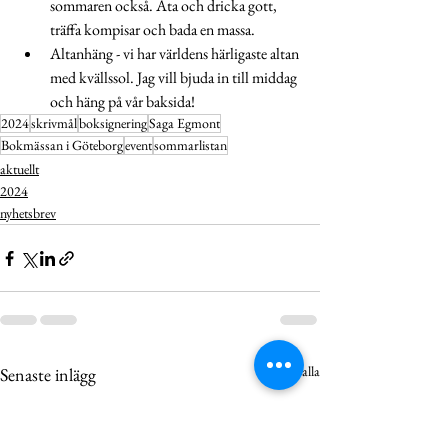
sommaren också. Äta och dricka gott, 
träffa kompisar och bada en massa.
Altanhäng - vi har världens härligaste altan 
med kvällssol. Jag vill bjuda in till middag 
och häng på vår baksida!
2024
skrivmål
boksignering
Saga Egmont
Bokmässan i Göteborg
event
sommarlistan
aktuellt
2024
nyhetsbrev
Visa alla
Senaste inlägg