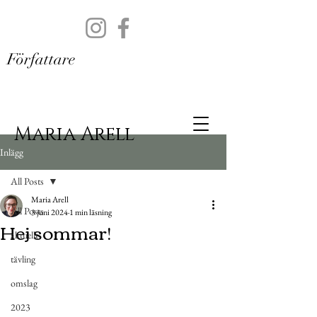
Författare
Maria Arell
Inlägg
All Posts
Maria Arell
All Posts
3 juni 2024
1 min läsning
Hej sommar!
aktuellt
tävling
omslag
2023