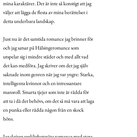
mina karaktärer. Det är inte så konstigt att jag
väljer att lägga de flesta av mina berättelser i
detta underbara landskap.
Just nu är det samtida romance jag brinner för
och jag satsar på Hälsingeromance som
utspelar sig i mindre städer och med allt vad
det kan medföra. Jag skriver om det jag själv
saknade inom genren när jag var yngre: Starka,
intelligenta kvinnor och en intressantare
mansroll. Smarta tjejer som inte är rädda för
att ta i då det behövs, om det så må vara att laga
en punka eller rädda någon från en skock
höns.
Jag skriver verklighetsnära romance med stora