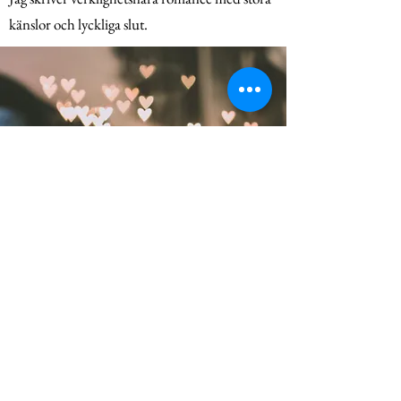
känslor och lyckliga slut.
Thomas Jefferson
"Den mest värdefulla av
alla talanger är att
aldrig använda två ord