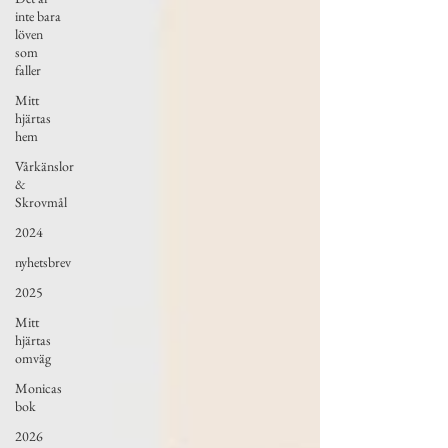
inte bara
löven
som
faller
Mitt
hjärtas
hem
Vårkänslor
&
Skrovmål
2024
nyhetsbrev
2025
Mitt
hjärtas
omväg
Monicas
bok
2026