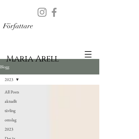
Författare
Maria Arell
Blogg
2023
All Posts
aktuellt
tävling
omslag
2023
Det är