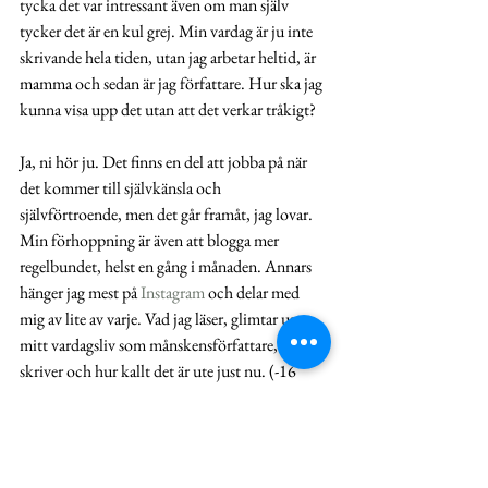
tycka det var intressant även om man själv 
tycker det är en kul grej. Min vardag är ju inte 
skrivande hela tiden, utan jag arbetar heltid, är 
mamma och sedan är jag författare. Hur ska jag 
kunna visa upp det utan att det verkar tråkigt? 
Ja, ni hör ju. Det finns en del att jobba på när 
det kommer till självkänsla och 
självförtroende, men det går framåt, jag lovar. 
Min förhoppning är även att blogga mer 
regelbundet, helst en gång i månaden. Annars 
hänger jag mest på 
Instagram
 och delar med 
mig av lite av varje. Vad jag läser, glimtar ur 
mitt vardagsliv som månskensförfattare, vad jag 
skriver och hur kallt det är ute just nu. (-16 
grader i skrivande stund) Jag blir glad för varje 
ny följare! 
2024
Planering
boksignering
Det är inte bara löven som faller
Gävle litteraturfestival