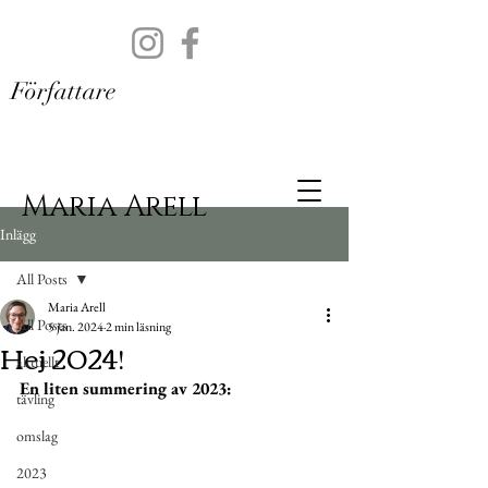
Författare
Maria Arell
Inlägg
All Posts
Maria Arell
All Posts
5 jan. 2024
2 min läsning
Hej 2024!
aktuellt
En liten summering av 2023: 
tävling
omslag
2023