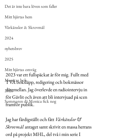
Det är inte bara löven som faller
Mitt hjärtas hem
Vårkänslor & Skrovmål
2024
nyhetsbrev
2025
Mitt hjärtas omväg
2023 var ett fullspäckat år för mig. Fullt med 
Monicas bok
TVÅ boksläpp, redigering och bokmässor 
däremellan. Jag överlevde en radiointervju in 
2026
för Gävlit och även att bli intervjuad på scen 
Sommaren då Monica fick nog
framför publik. 
Jag har färdigställt och fått 
Vårkänslor & 
Skrovmål
 antaget samt skrivit en massa herrans 
ord på projekt MHL, del två i min serie I 