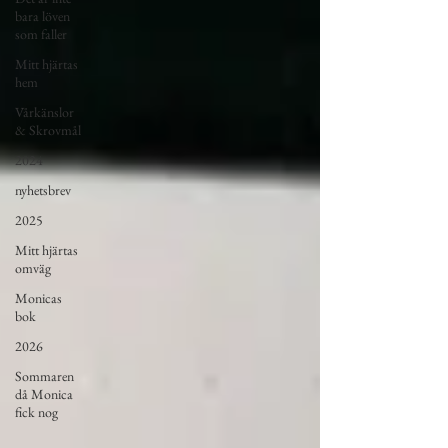
bara löven
som faller
Mitt hjärtas
hem
Vårkänslor
& Skrovmål
2024
nyhetsbrev
2025
Mitt hjärtas
omväg
Monicas
bok
2026
Sommaren
då Monica
fick nog