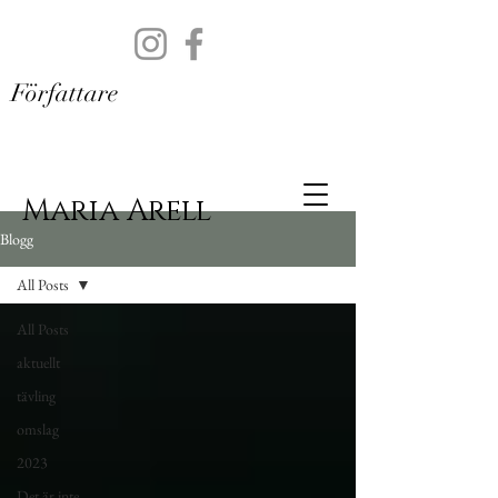
Författare
Maria Arell
Blogg
All Posts
All Posts
aktuellt
tävling
omslag
2023
Det är inte