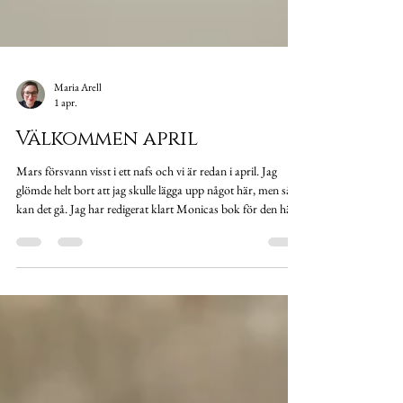
Maria Arell
1 apr.
Välkommen april
Mars försvann visst i ett nafs och vi är redan i april. Jag
glömde helt bort att jag skulle lägga upp något här, men så
kan det gå. Jag har redigerat klart Monicas bok för den här
gången och avvaktar nu redaktörens tankar för vända
nummer två som börjar om två veckor. Innan dess tänkte
jag att jag skulle köra lite aktiv vila, det vill säga, jobba på att
strukturera upp andra skrivprojekt. Förläggaren hintade om
att han gärna läser fler manus av mig, kanske till och med
om Mo