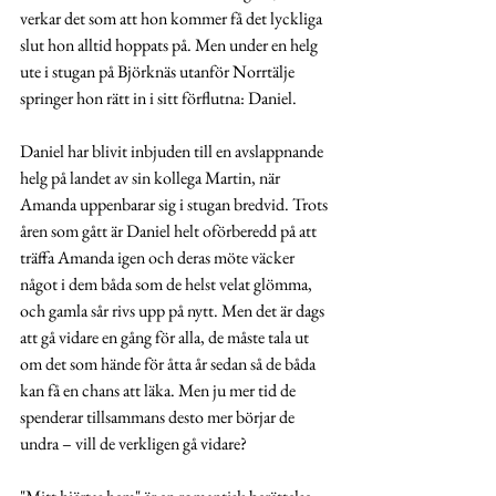
verkar det som att hon kommer få det lyckliga 
slut hon alltid hoppats på. Men under en helg 
ute i stugan på Björknäs utanför Norrtälje 
springer hon rätt in i sitt förflutna: Daniel. 
Daniel har blivit inbjuden till en avslappnande 
helg på landet av sin kollega Martin, när 
Amanda uppenbarar sig i stugan bredvid. Trots 
åren som gått är Daniel helt oförberedd på att 
träffa Amanda igen och deras möte väcker 
något i dem båda som de helst velat glömma, 
och gamla sår rivs upp på nytt. Men det är dags 
att gå vidare en gång för alla, de måste tala ut 
om det som hände för åtta år sedan så de båda 
kan få en chans att läka. Men ju mer tid de 
spenderar tillsammans desto mer börjar de 
undra – vill de verkligen gå vidare? 