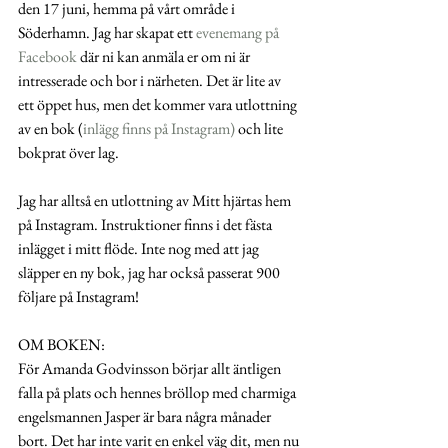
den 17 juni, hemma på vårt område i 
Söderhamn. Jag har skapat ett 
evenemang på 
Facebook
 där ni kan anmäla er om ni är 
intresserade och bor i närheten. Det är lite av 
ett öppet hus, men det kommer vara utlottning 
av en bok (
inlägg finns på Instagram)
 och lite 
bokprat över lag.  
Jag har alltså en utlottning av Mitt hjärtas hem 
på Instagram. Instruktioner finns i det fästa 
inlägget i mitt flöde. Inte nog med att jag 
släpper en ny bok, jag har också passerat 900 
följare på Instagram! 
OM BOKEN: 
För Amanda Godvinsson börjar allt äntligen 
falla på plats och hennes bröllop med charmiga 
engelsmannen Jasper är bara några månader 
bort. Det har inte varit en enkel väg dit, men nu 