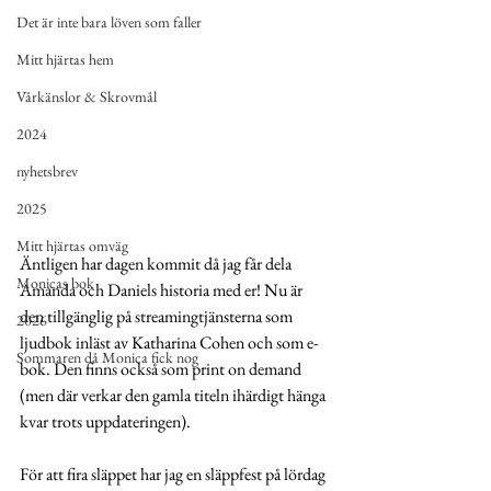
Det är inte bara löven som faller
Mitt hjärtas hem
Vårkänslor & Skrovmål
2024
nyhetsbrev
2025
Mitt hjärtas omväg
Äntligen har dagen kommit då jag får dela 
Monicas bok
Amanda och Daniels historia med er! Nu är 
den tillgänglig på streamingtjänsterna som 
2026
ljudbok inläst av Katharina Cohen och som e-
Sommaren då Monica fick nog
bok. Den finns också som print on demand 
(men där verkar den gamla titeln ihärdigt hänga 
kvar trots uppdateringen). 
För att fira släppet har jag en släppfest på lördag 