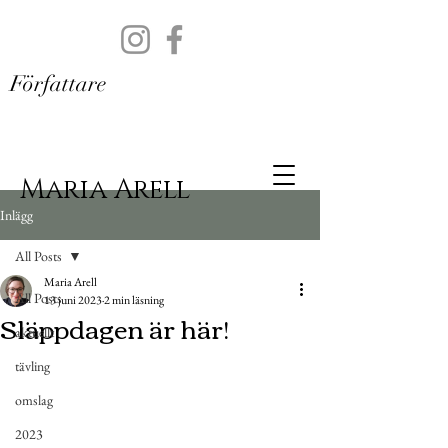
Författare
Maria Arell
Inlägg
All Posts
Maria Arell
All Posts
13 juni 2023
2 min läsning
Släppdagen är här!
aktuellt
tävling
omslag
2023