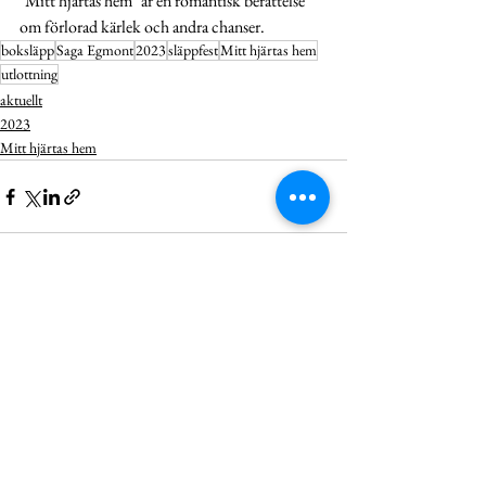
"Mitt hjärtas hem" är en romantisk berättelse 
om förlorad kärlek och andra chanser.
boksläpp
Saga Egmont
2023
släppfest
Mitt hjärtas hem
utlottning
aktuellt
2023
Mitt hjärtas hem
Visa alla
Senaste inlägg