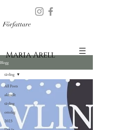
Författare
Maria Arell
Blogg
tävling
All Posts
aktuellt
tävling
omslag
2023
Det är