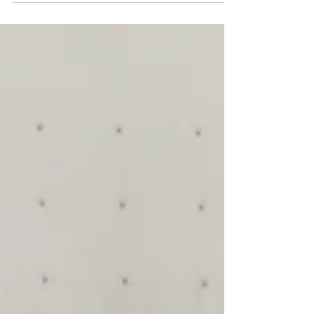
nog för självklart hoppade jag på idén! Premissen inför
mötet med förlaget var en sommarserie om fyra delar och
skådeplatsen skulle vara Hälsingland så det var bara att ta
fram ett par idéer. Det var första gången jag pitchade endast
en idé och inte ett färdigt manus. Men jag hade en karaktär
redo och en