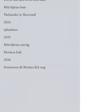
Mitt hjärtas hem
Vårkänslor & Skrovmål
2024
nyhetsbrev
2025
Mitt hjärtas omväg
Monicas bok
2026
Sommaren då Monica fick nog