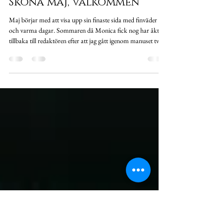
Maria Arell
2 maj
Sköna maj, välkommen
Maj börjar med att visa upp sin finaste sida med finväder
och varma dagar. Sommaren då Monica fick nog har åkt
tillbaka till redaktören efter att jag gått igenom manuset två
gånger. Jag är väldigt nöjd med förändringarna och ser fram
emot att se om det är något mer som behöver tweakas eller
om det är klart nu. Jag har även gått igenom gamla
skrivprojekt för att se vad jag vill jobba vidare med samt
funderat på fortsättningen av Monicas äventyr och även
Lovas bok i serien I Ro