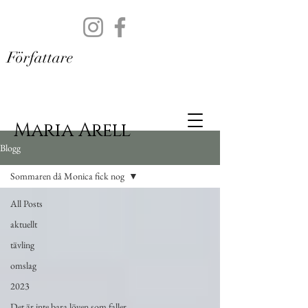
Författare
Maria Arell
Blogg
Sommaren då Monica fick nog
All Posts
aktuellt
tävling
omslag
2023
Det är inte bara löven som faller